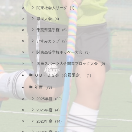
(1)
関東社会人リーグ
(4)
県民大会
(6)
千葉県選手権
(2)
いすみカップ
(3)
関東高等学校ホッケー大会
(9)
国民スポーツ大会関東ブロック大会
ＯＢ・ＯＧ会（会員限定）
(1)
年度
(73)
(22)
2025年度
(4)
2026年度
(14)
2023年度
(33)