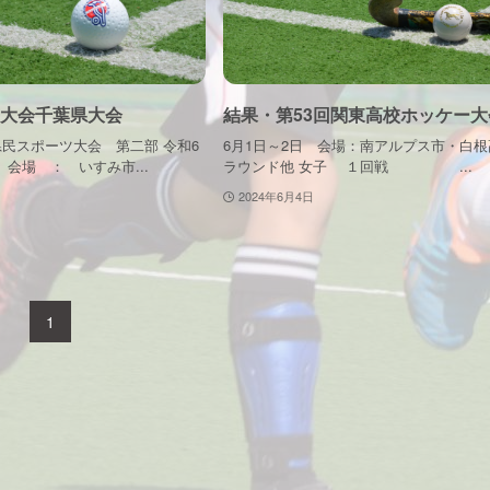
大会千葉県大会
結果・第53回関東高校ホッケー大
県民スポーツ大会 第二部 令和6
6月1日～2日 会場：南アルプス市・白
 会場 ： いすみ市...
ラウンド他 女子 １回戦 ...
2024年6月4日
1