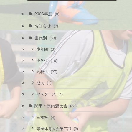
2026年度
(3)
お知らせ
(7)
世代別
(53)
(3)
少年団
(10)
中学生
(27)
高校生
(7)
成人
(4)
マスターズ
関東・県内競技会
(33)
(4)
三橋杯
(2)
県民体育大会第二部