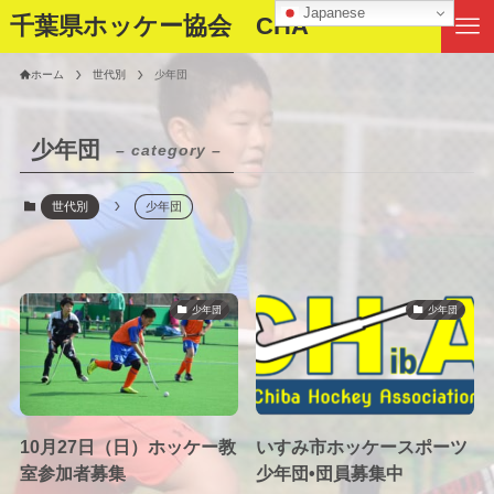
Japanese
千葉県ホッケー協会 CHA
ホーム
世代別
少年団
少年団
– category –
世代別
少年団
少年団
少年団
10月27日（日）ホッケー教
いすみ市ホッケースポーツ
室参加者募集
少年団•団員募集中