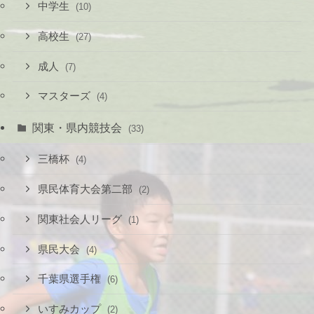
中学生
(10)
高校生
(27)
成人
(7)
マスターズ
(4)
関東・県内競技会
(33)
三橋杯
(4)
県民体育大会第二部
(2)
関東社会人リーグ
(1)
県民大会
(4)
千葉県選手権
(6)
いすみカップ
(2)