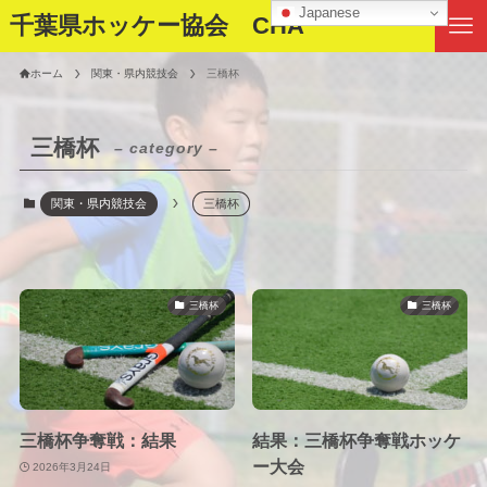
Japanese
千葉県ホッケー協会 CHA
ホーム
関東・県内競技会
三橋杯
三橋杯
– category –
関東・県内競技会
三橋杯
三橋杯
三橋杯
三橋杯争奪戦：結果
結果：三橋杯争奪戦ホッケ
ー大会
2026年3月24日