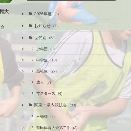
権大
2026年度
(3)
お知らせ
(7)
）会
.
世代別
(53)
(3)
少年団
(10)
中学生
(27)
高校生
(7)
成人
(4)
マスターズ
関東・県内競技会
(33)
(4)
三橋杯
(2)
県民体育大会第二部