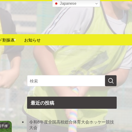
Japanese
ド割振表
お知らせ
最近の投稿
令和8年度全国高校総合体育大会ホッケー競技
選手権
大会