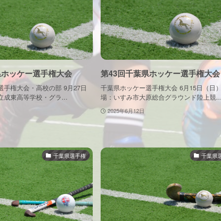
県ホッケー選手権大会
第43回千葉県ホッケー選手権大会
手権大会・高校の部 9月27日
千葉県ホッケー選手権大会 6月15日（日
成東高等学校・グラ...
場：いすみ市大原総合グラウンド陸上競..
2025年6月12日
千葉県選手権
千葉県