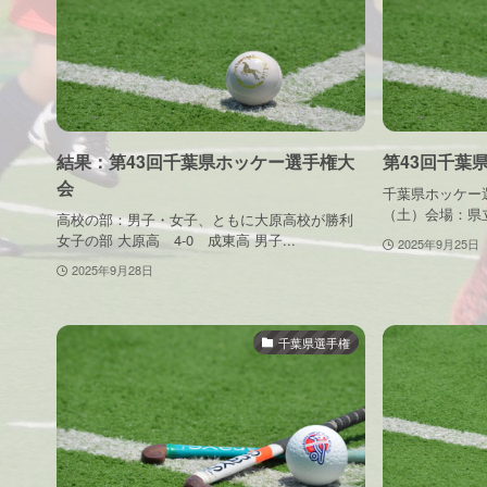
結果：第43回千葉県ホッケー選手権大
第43回千葉
会
千葉県ホッケー選
（土）会場：県立
高校の部：男子・女子、ともに大原高校が勝利
女子の部 大原高 4-0 成東高 男子...
2025年9月25日
2025年9月28日
千葉県選手権