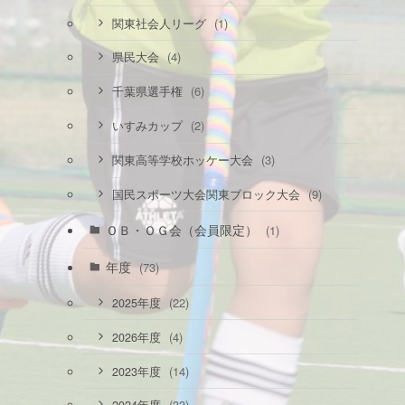
(1)
関東社会人リーグ
(4)
県民大会
(6)
千葉県選手権
(2)
いすみカップ
(3)
関東高等学校ホッケー大会
(9)
国民スポーツ大会関東ブロック大会
ＯＢ・ＯＧ会（会員限定）
(1)
年度
(73)
(22)
2025年度
(4)
2026年度
(14)
2023年度
(33)